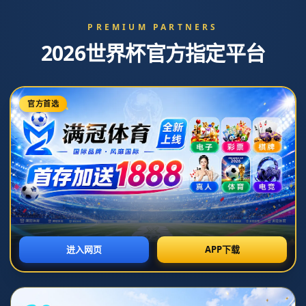
F1迈阿密站冲刺赛：诺里斯惊艳夺冠 维斯塔潘爆冷第
17