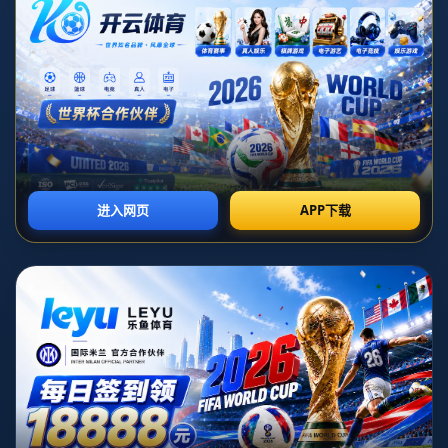
添加时间：2026-08-08T07:30:05+08:00
F1迈阿密站冲刺赛：诺里斯惊艳表现 维斯塔潘遭遇困境
迈阿密的赛道，每一轮竞速都让车迷们心跳加速。这一次，
在F1迈阿密站冲刺赛中，我们目睹了一场出乎意料的精彩赛
事——诺里斯以优异表现登顶，而一贯稳定的维斯塔潘却意
外滑落至第17位。如此戏剧性的赛况不仅让赛事充满悬念，
也为F1历史书新增了一笔令人瞩目的记录。
诺里斯的夺冠之路：精准与果敢并存
诺里斯，这位备受关注的年轻车手，在迈阿密赛道用他出色
的驾驶技术和果断决策，成功拿下冲刺赛冠军。他从发车阶
段便牢牢抓住节奏，赛车在每个弯道处都展现了惊人的稳定
性。迈阿密的高温与复杂的赛道环境并未难倒诺里斯，反而
成为了他展示实力的绝佳舞台。