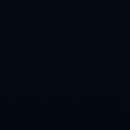
感谢您来到某某制造有限公司，若您有合作意向，请您使用 以下方式
联系jinnianhui官网我们将尽快给你回复，并为您提供最真诚的设计服
务，谢谢！
0411-6274936
admin@huanchanggame.com
甘肃省临夏回族自治州东乡族自治县汪集乡