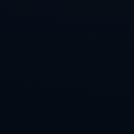
在非洲区 预选赛的戏剧性尤为明显 很多队伍在主客