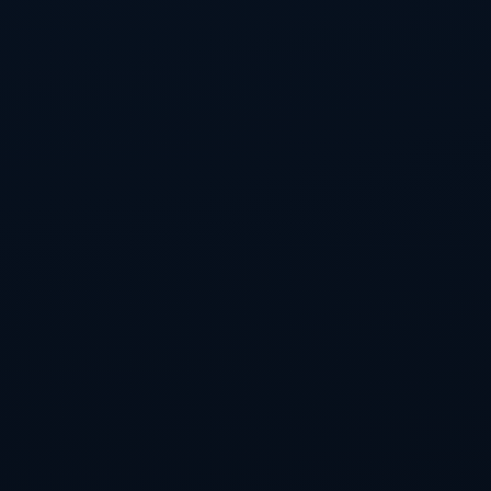
克斯坦 卡塔尔等球队 以往经常倒在最后阶段的门槛上
并为世界杯正赛积累经验”的结构性变化 欧洲区和南美区
激烈
失分过多 即使坐拥顶级球星 也难以挽回前期的被动
有限资源下精准部署 通过防守反击 战术纪律以及主场