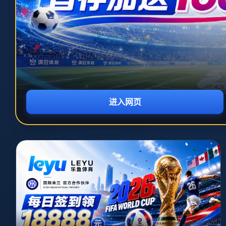
2026世界杯外围赛历史回顾与展望
在世界足坛的漫长赛程中 真正能点燃全球情绪的 从
造出意外与奇迹 立足于2026世界杯这一扩军后的全
题 谁能在席位增加与竞争加剧的双重拉扯中 把握新