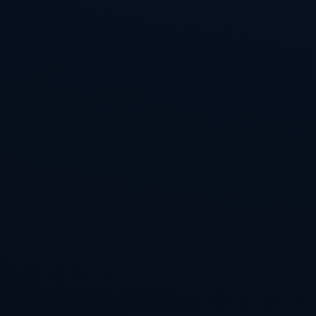
从亚洲的角度看 席位上升为更多球队提供“容错空间” 
如今在新赛制下拥有更多试错机会和战术调整周期 这意
则面临另一种压力——虽然出线名额增加 但内部竞争
典型案例 从传统强队翻车到黑马上岸
回顾历届世界杯外围赛 典型案例为我们理解当下提供
局面 这说明外围赛的长周期属性要求球队在3到4年内
优势 将强队拖入自己熟悉的节奏 以少胜多 这类案例