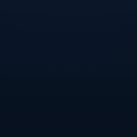
赛始终扮演着“筛选机制”和“放大镜”的双重角色 一方面 它通
素 放大出弱队逆袭 强队翻车等极具戏剧性的情节 比如在欧洲区 
险境 这类波动不断提醒人们 预选赛绝非走过场 而是比拼阵容深
面临基础设施不均衡 旅行距离漫长 气候条件复杂等现实问题 一
预期的稳定发挥和对关键战役的把握能力 例如部分西亚球队善于
历史维度中 外围赛早已形成一种独特的竞争文化——高强度 对
改变了外围赛的博弈逻辑 从“少数名额的残酷淘汰”向“更多梯队的
 扩军带来的最直观变化 是各大洲名额增加 北美中美加勒比地区