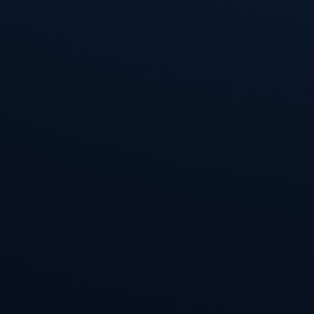
历史回顾 预选赛如何塑造世界杯版图
从早期参赛队伍有限 到现代体系逐步成熟 世界杯外围
另一方面 又会因为赛制细节 小组签运 临场状态等因
大利 西班牙 荷兰等球队都曾在不同届外围赛中陷入
在亚洲和非洲 外围赛的意义更加特殊 这些大洲普遍
队伍从亚洲区早期预选轮一路闯进世界杯 正是凭借超
常上演强队在最后一轮附加赛被淘汰的剧情 这说明在
扩军背景下的2026世界杯外围赛新格局
2026世界杯是首次扩军到48队的版本 席位增加直接
新兴力量和中游球队来说 真正的机会窗口才刚刚打开
这一区域有望在外围赛中形成前所未有的上升势头