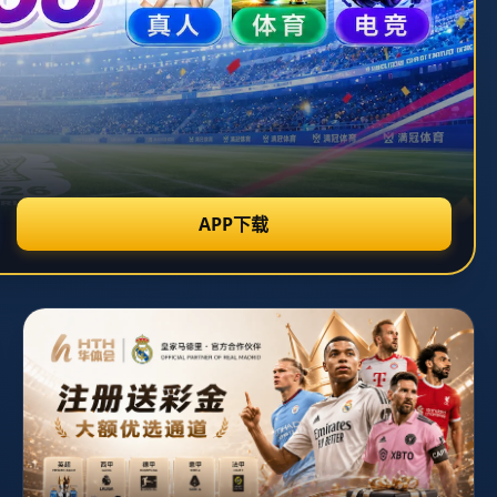
2026世界杯外围赛历史回顾与展
添加时间：2026-08-08T07:30:06+08:00
来不只是正赛那一个月的狂欢 而是贯穿数年的世界杯外围赛 这些
新时代 回望既往历届外围赛的跌宕起伏 再展望即将到来的预选赛
机遇完成升级