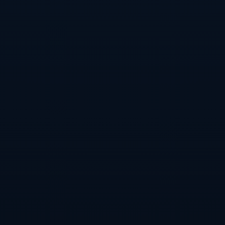
大国如日本 韩国 沙特等仍是第一集团 但诸如中国 越南 乌兹别
味着外围赛将从单纯的“出线与否” 转向“能否以更高排名出现
水准不会明显下降 甚至可能因为中游球队嗅到机会而变得更加
了镜鉴 例如某些欧洲传统强队因更新换代不及时 导致在小组赛中
保持结构性稳定 而不仅依赖短期状态 相反 某些黑马球队善于在
在中北美和亚洲尤为常见