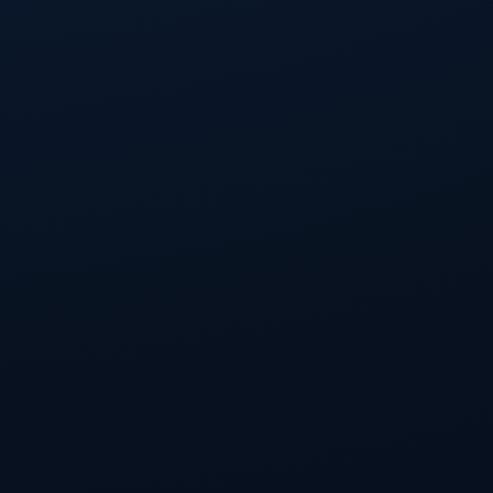
过漫长而严苛的赛程 筛选出真正具备稳定竞技水准的球队
传统豪门偶尔无缘正赛早已不是罕见事件 2008年后意
度和长期调整能力的耐力赛
支球队要从预选赛的底层杀出往往要经历数年苦战 某些
在主场高温和漫长客场行程中谋取优势 而非洲区则经
抗性强 偶然因素与长期规划并存
分层竞争”过渡 对传统强队而言 似乎出线难度降低 但对
 首度迎来更宽裕的正赛席位 配合联合主办的地缘优势