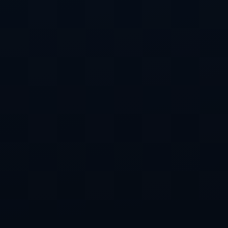
海拔主场制造体能和节奏压力 或在炎热天气中放慢节