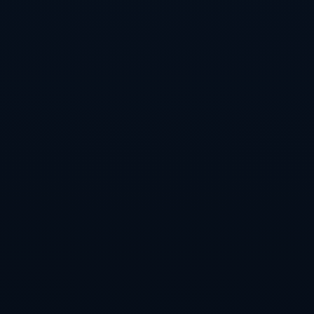
是在保护大多数玩家的资金流动安全
界面设计和数据呈现 决定了信息的“可读性”
对经常看球的人而言 赔率只是参考之一 赛事数据 才是形成判
断的核心 支持实时数据的世界杯买球平台 在体验上明显更具
优势 比如提供控球率 射门次数 黄牌数量 以及历史交锋战绩
的模块 不仅让玩家可以基于数据而非感觉下注 也降低了纯凭
情绪下注的风险 我在使用过程中发现 那些将数据和投注入口
分开展示的平台 更有利于理性决策 因为你需要先浏览信息 再
做选择 而不是被弹窗和闪动按钮催促下单
此外 界面的整洁程度也影响着长时间使用的舒适度 一些平台
喜欢用大面积的高饱和颜色营造刺激感 搭配不断滚动的中奖
信息和优惠弹窗 虽然短期内能抓住眼球 却容易让人在深夜比
赛时产生疲劳甚至烦躁 相比之下 界面简洁 结构清晰 关键信
息突出的平台 更适合长线陪伴整个世界杯周期 在这方面 我的