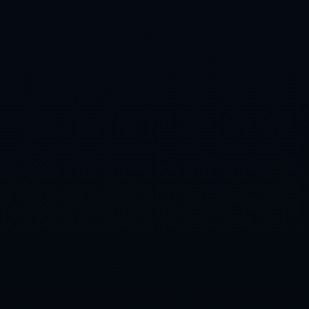
感谢您来到某某制造有限公司，若您有合作意向，请您使用 以下方式
联系jinnianhui官网我们将尽快给你回复，并为您提供最真诚的设计服
务，谢谢！
0411-6274936
admin@huanchanggame.com
甘肃省临夏回族自治州东乡族自治县汪集乡