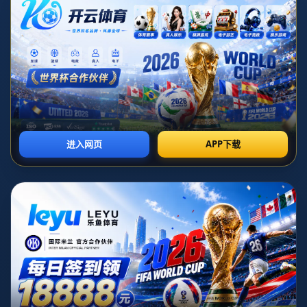
世界杯买球平台体验报告分享
每逢世界杯到来 身边的球迷话题往往从赛前阵容战术预测 延
伸到各种世界杯买球平台的体验感受 尤其是那些号称赔率更
高 结算更快 玩法更丰富的平台 既让人心动也让人担忧 与其
被铺天盖地的广告牵着走 不如基于真实使用经历 做一份相对
客观的体验报告分享 帮助后来者少踩坑 更清楚地知道自己在
接触的到底是什么
体验视角的切入 平台安全感来自哪
谈世界杯买球平台 很多人第一反应是赔率和奖金 但真正决定
体验上限的往往是安全感 这一点包括账户资金安全 信息保护
以及平台是否具备正规资质 在实际使用过程中 我把自己用过
的几家平台分成了两类 一类重视牌照展示和风控提示 例如会
在首页醒目位置标明监管机构 并提供投注限额提醒 另一类则