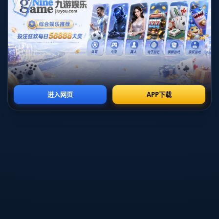
实际上对新手不够友好 在体验中我发现 平台设计是否考虑信
息负担 对使用感影响很大 有的平台会在每一种玩法旁边增加
简明说明 举例说明何为让球 何为大小球 帮助玩家理解背后的
逻辑 而有的平台则只给出盘口和数字 对没有足球基础的人而
言 很容易只被赔率吸引 却忽略了自己根本不懂在压什么
更有意思的是 有的平台设计了所谓智能投注建议 会根据历史
数据和热门选项给出推荐 这一功能如果使用得当 可以作为参
考 但若过度依赖 很容易让玩家在短时间内完成多笔投注 从而
打乱自己的资金节奏 在一次小组赛阶段 我刻意对比了两种不
同体验 一种是跟随平台热门推荐 连续下了多场串关 另一种则
是只选自己熟悉的几支球队做单场投注 最终结果很明显 单场
理性选择的亏损可控 串关在赔率极具诱惑的情况下 却带来了
更大的资金波动
充值提现体验 平台口碑的重要分水岭