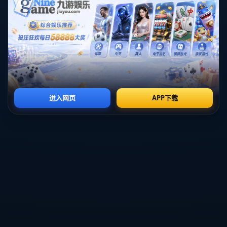
感觉至关重要。勇士队主教练史蒂夫·科尔（Steve Kerr）在
赛后也提到，库明加需要在有限的时间内迅速进入状态，这
无疑对他提出了更高的要求。
其次，
个人状态的起伏
也是一个重要因素。库明加在本赛季
的投篮命中率并不稳定，尤其是外线投射能力仍有待提高。
三分球1中0
的数据虽然只是这场比赛的一个缩影，但也反映
出他在进攻端的局限性。如果无法在进攻端打开局面，他的
整体贡献将会大打折扣。
案例对比：年轻球员的成长之路
我们可以将库明加的表现与其他年轻球员的成长经历进行对
比。以同为勇士队培养的乔丹·普尔（Jordan Poole）为例，
普尔在早期也经历过上场时间有限和状态不佳的阶段，但他
通过坚持不懈的努力和抓住每一次机会，最终成为球队的重