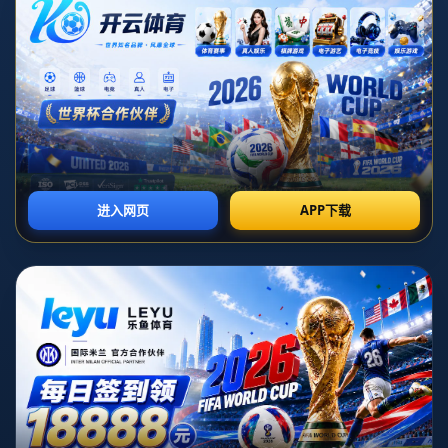
添加时间：2026-08-06T07:30:04+08:00
库明加全场出战7分钟4中0三分1中0未得分仅得1板1抢断
前言：库明加低迷表现引发热议
在最近一场备受关注的NBA比赛中，金州勇士队的年轻前锋
乔纳森·库明加（Jonathan Kuminga）的表现令人失望。全场
仅出战7分钟，4投0中，三分球1投不中，最终未能得分，仅
贡献1个篮板和1次抢断。这样的数据对于一名被寄予厚望的
潜力新星来说无疑是令人担忧的。究竟是什么原因导致了库
明加的低迷？他的未来又将何去何从？本文将围绕这一主
题，深入剖析库明加的表现及其背后的潜在原因，带你了解
更多赛场内外的故事。
库明加表现低迷：数据背后的冰山一角
库明加在本场比赛中的表现可以用“低迷”来形容。
全场出战7