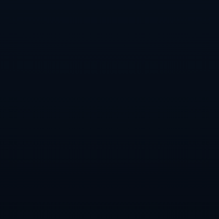
结语前瞻：每一场都是硬仗
无论最终结果如何，
森林狼VS勇士
的对决都注定是一场视觉
盛宴。两队在攻防两端的较量、核心球员的发挥以及战术调
整的博弈，都将成为球迷热议的焦点。你认为这场系列赛的
大比分会是多少？欢迎留言分享你的看法！
返回列表