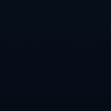
事实上，游戏BUG的出现往往与快速迭代的版本更新有关。
为了保持游戏的新鲜感，开发者需要在短时间内推出新英
雄、新机制，但这也增加了出错的风险。如何在更新速度与
游戏稳定性之间找到平衡，是摆在开发团队面前的一大难
题。
结语前的思考：电竞与游戏生态的共生
JDG的翻盘胜利让人振奋，但部分英雄因BUG禁用的插曲也
为我们敲响了警钟。电竞作为游戏生态的重要组成部分，其
公平性和观赏性离不开游戏本身的稳定性。未来，无论是战
队的战术创新，还是官方的版本维护，都将是电竞圈持续关
注的焦点。