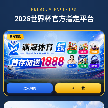
虎娘快讯：JDG逆转T1率先晋级决赛 部分英雄因BUG
被禁