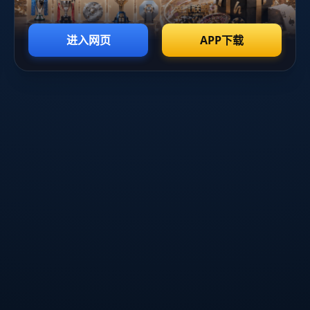
色能力。他的左路传中堪称教科书级别，无论是弧线还是落点都
破上的战术设计。古加在边路的突破不仅撕开了对手的防线，还
本赛季多次利用速度和技术完成突破，
传中
的质量也成为国安队
其中的关键人物。
破门则是致命一击。在接到古加的传球后，王子铭在禁区内高高
在关键时刻的冷静与果断。
破门
作为一种经典的得分方式，需要球员具备出色的身体素质和
论指出，这一进球不仅是个人能力的体现，也是国安队整体战术