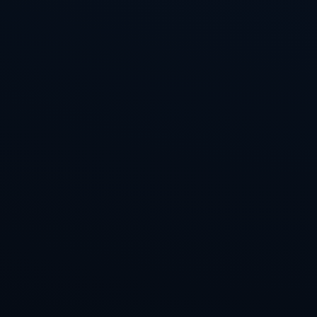
联系jinnianhui官网
感谢您来到某某制造有限公司，若您有合作意向，请您使用 
jinnianhui官网我们将尽快给你回复，并为您提供最真诚的