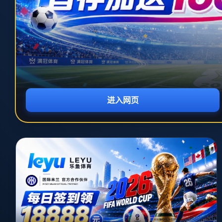
古加左路
古加左路传中王子铭头球破门国安1-0取得领先
一场精彩对决的开局亮点
在绿茵场上，每一个进球都足以点燃球迷的热情。北
激动人心的基调。这一瞬间不仅展现了球员之间的默
现，带您走进这场比赛的幕后故事。
古加左路传中的精妙之处