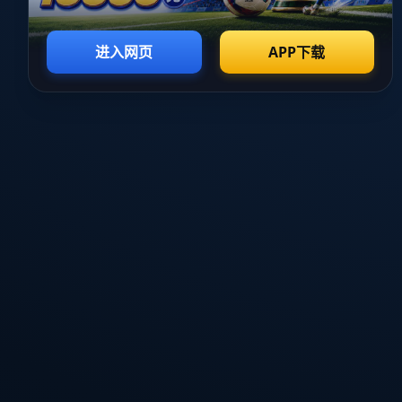
在比赛的关键时刻，
古加
展现了他作为边路球员的出
为国安队的重要进攻手段之一，体现了球队在边路突
合，正是现代足球中不可或缺的进攻方式之一。
值得一提的是，古加在比赛中的表现并非偶然。他在
中制造的威胁次数在联赛中名列前茅，而古加无疑是
王子铭头球破门的致命一击
如果说古加的传中是完美的助攻，那么
王子铭
的头球
不仅体现了他的出色弹跳力和头球技术，也展现了他
王子铭头球破门
的瞬间，成为了比赛的转折点。
头球
他的跑位和对球落点的预判都堪称完美。赛后，有评
国安1-0领先背后的战术分析