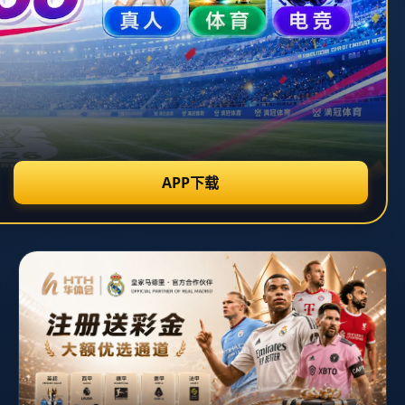
精准传中，王子铭头球建功，国安
添加时间：2026-08-07T07:30:04+08:00
京国安在最近的一场比赛中，凭借古加精准的左路传中和王子铭的
契配合，也让球迷们看到了国安队在本赛季的强大竞争力。本文