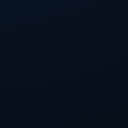
展现出了对边路的重视，频繁通过左路发起进攻。而
利用边路传中撕开防线，最终收获了进球。
惕，而是继续保持高压逼抢，试图扩大比分优势。这种
进攻，每一个环节都环环相扣。古加的传中需要队友的
本场比赛中无疑为我们提供了一个经典案例。
快速反击，持续给对手施加压力。这种心理素质和战术
战术的成功执行。古加的左路传中和王子铭的头球破
配合，国安队都在用实际行动证明自己的实力。