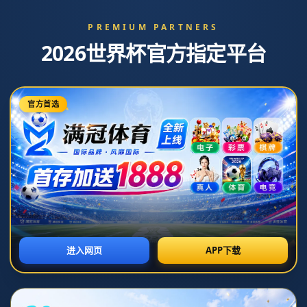
虎娘快讯：联盟荣登人民网年度公益案例 Tabe分享教
练生涯起点