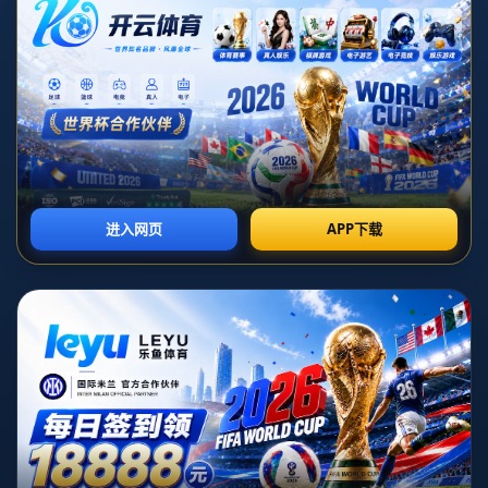
添加时间：2026-08-08T07:30:06+08:00
虎娘日报：联盟入选人民网年度公益案例 Tabe道出当教练第
一步
引言：公益与电竞的完美结合，Tabe教练的初心揭秘
在电竞行业飞速发展的今天，游戏不仅仅是娱乐，更成为传
递正能量的重要载体。近日，联盟凭借其公益项目成功入选
人民网年度公益案例，引发行业内外广泛关注。与此同时，
知名教练Tabe在接受采访时分享了成为教练的第一步，展现
了电竞从业者的责任与担当。这篇文章将围绕
联盟公益案例
和
Tabe教练心得
两大核心，带你一探电竞行业的公益力量与
职业成长的幕后故事。
联盟公益案例：电竞行业的社会担当
联盟作为电竞领域的标杆，不仅在竞技层面表现卓越，更在