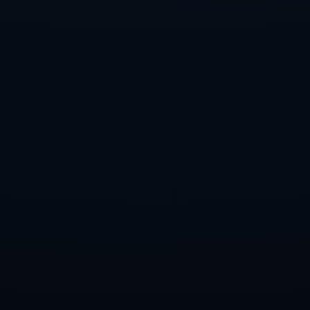
返回列表
联系jinnianhui官网
感谢您来到某某制造有限公司，若您有合作意向，请您使用 以下方式
联系jinnianhui官网我们将尽快给你回复，并为您提供最真诚的设计服
务，谢谢！
0411-6274936