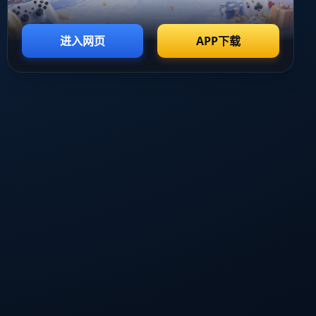
低迷，攻防两端均毫无亮点，场均失球数高居联赛前
惋惜，但从数据和表现来看，却并不意外。
98在锋线上进球能力极弱，联赛至今进球数不足30
科隆则在多场比赛中展现出混乱的战术布置，球员之
球队在赛季中后段的表现可以用“放弃治疗”来形容，
但随后迅速降级。本次重返德甲后，球队并未吸取教训，引