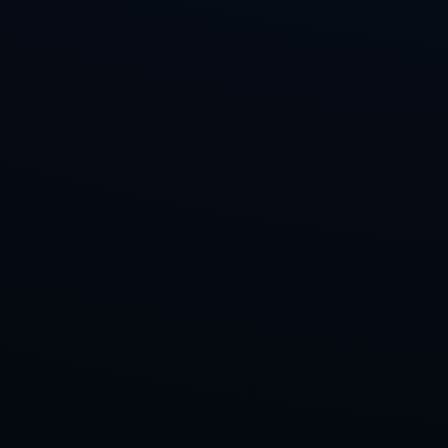
甘肃省临夏回族自治州东乡族自治县汪集乡