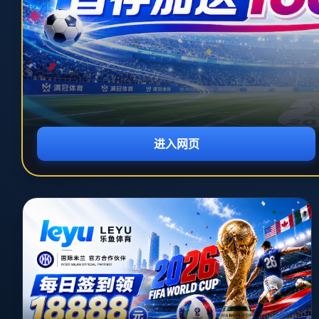
德甲两支球队提前降级
引言：德甲降级悬念提前揭晓，球迷心碎！
在足球的世界里，降级往往是最残酷的结局。2023
联赛之一，竞争之激烈令人咋舌，而提前降级的命运
的故事，带你了解德甲赛场上的悲情一幕。
提前降级的两队：谁在挣扎中倒下？