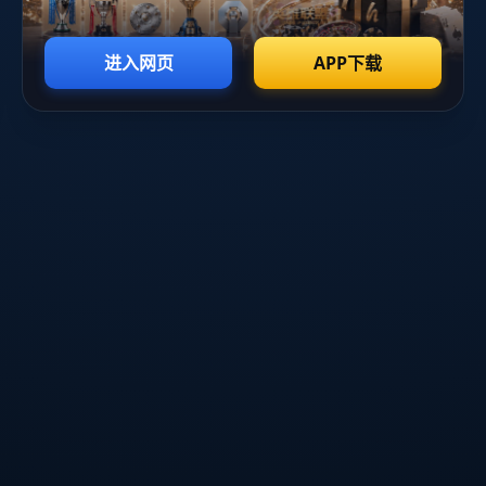
早确定降级的两支球队。达姆施塔特98作为升班马，本赛季表现
边缘，本赛季终于未能逃脱厄运。两队提前降级的结果虽然令人
来看，达姆施塔特98和科隆均缺乏足够的核心球员。达姆施塔特
送比赛。
98为例，球队在面对强队时过于保守，缺乏有效的反击手段；而
，尤其是当降级区成为“常驻地”后，球队几乎丧失了斗志。两支
德乙之间徘徊。2015-2016赛季，他们曾短暂站稳德甲，