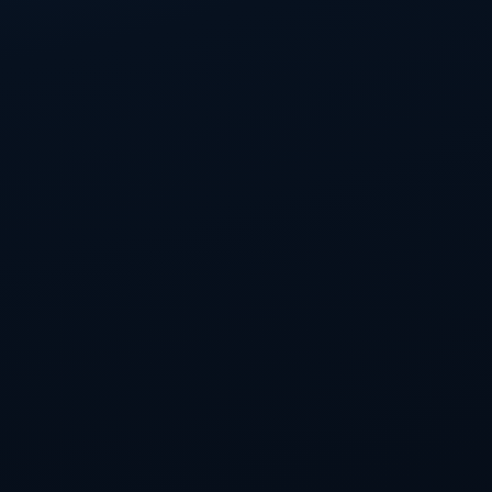
时刻的逆转能力
，最终导致了提前降级的悲剧。这样的
要。
财政将面临巨大挑战。其次是
人员流失
，主力球员很可
史底蕴的俱乐部而言
，降级可能是对忠诚球迷的一次沉
在转会市场上精准操作，引进有潜力的年轻球员，同时
再次陷入
提前降级
的困境。
场，或许将是他们重生的起点。