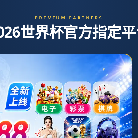
产品中心
新闻资讯
联系jinnianhui官网