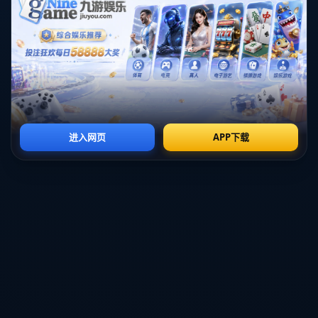
案例分析——新老结合的成效
纵观其他国家篮球队的发展策略，新老结合已经被证明是行
之有效的。以美国NBA为例，许多球队通过将资深球员与新
锐结合，取得了良好的战绩。经验丰富的老将与充满动力的
新人共同协作，不仅能稳住战绩，还能在球队内部形成良好
的竞争环境。这种策略的成功案例
为中国男篮提供了参考的
价值
，通过集训队员名单的精心选择，中国男篮希望复制这
一成功模式，迈向更高的竞技水平。