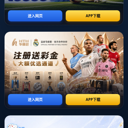
重量级球员的回归
在这一名单中，胡金秋与周琦的入选无疑成为了最大亮点。
这两位球员在中国篮球界极具代表性，不仅拥有出色的个人
技术，还曾在国际赛事中为国家争得荣誉。胡金秋凭借其稳
健的内线技术，和周琦在篮板球与封盖方面的出色表现，两
人都是国家队不可或缺的中坚力量。这一组合的回归，无疑
提升了球队的竞争力，并给年轻球员树立了学习榜样。
新生代力量的崛起
杨瀚森作为这一集训名单中的新生代力量代表，他的入选标
志着中国男篮在培养新人方面的持续投入。身高优势加上敏
捷的场上反应，使杨瀚森在国内联赛中展现出不凡的表现。
他不仅为球队注入新鲜活力，还将有机会通过这次集训
展示
他的潜力
。这种新人选拔的策略，使中国男篮能够平衡现阶
段的实力需求与未来发展。