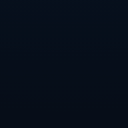
在这种背景下，中国男篮集训名单的公布不仅仅是一个简单
的球员挑选过程，更是战略布局的一部分。通过这种新阵容
的启用，中国男篮期待在未来国际比赛中表现得更为出色，
为国家争光。这份名单象征着一种新的希望与挑战，
体现了
中国篮球的不断进步
与发展。篮球爱好者们已经充满期待，
希望看到这一新队伍在即将来临的比赛中展现非凡的实力。