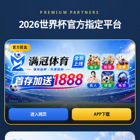
胡金秋周琦杨瀚森领衔新一期中国男篮集训名单
添加时间：2026-08-07T07:30:04+08:00