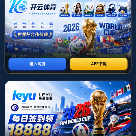
中国篮协公布男篮短训营名单
世界篮坛风云变幻，中国篮球始终备受瞩目。近期，中国篮
协正式公布国家男篮短训营名单，这一消息迅速成为篮球爱
好者们的关注焦点。新的名单透露出什么样的战略意图？男
篮国家队又将以怎样的姿态迎接未来的挑战？下面，我们一
同解读这份名单的意义。
短训营名单揭示发展方向
中国男篮近年面临着不少挑战，包括国际比赛成绩下滑以及
队伍整体换代问题。因此，短训营的名单成为外界探讨男篮
战略方针的一大突破口。从此次公布的名单来看，篮协更加
注重年轻球员的培养和未来潜力的挖掘。名单中的一些新面
孔和年轻球员，如
张镇麟、曾凡博
，他们的入选不仅是对个
人能力的肯定，更展现了篮协全力打造未来之星的决心。