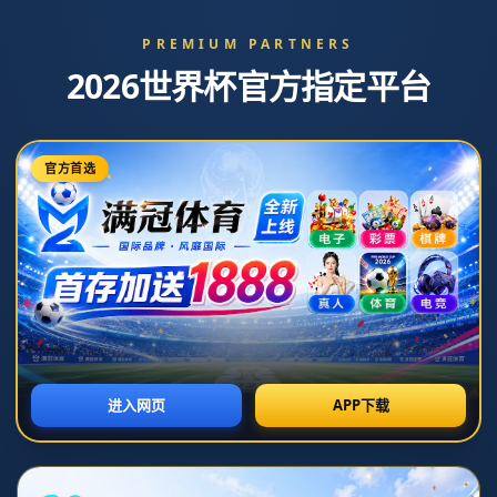
中国篮协官宣国家男篮短训营入选名单
添加时间：2026-08-06T07:30:04+08:00