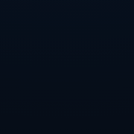
和场上表现都有所体现。
篮协对未来充满信心
从这份短训营名单的发布，不难看出中国篮协对男篮未来的
规划保持乐观态度。通过不断发掘潜力新人和调整训练思
路，篮协显然意识到中国男篮不仅需要成绩，更需要长远的
培养机制。若制度落实到位，名单中的许多新人球员或将成
为中国篮坛的荣耀。
总的来看，“中国篮协公布国家男篮短训营名单”不仅是一场训
练的筹备，更是男篮未来发展方向的明确信号。通过老将与
年轻力量的组合、短训营制度的深化，男篮国家队或将站在
新的起点上进军国际赛场。这正是中国篮球迈向新时代的重
要一步。