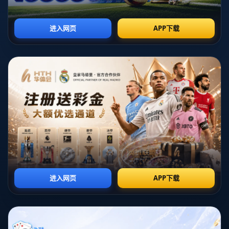
此外，经验丰富的老牌球员，如
周琦、郭艾伦
，同样赫然在
列。这种“老将与新秀结合”的策略，说明中国篮协希望通过短
训营为国家队注入更多活力，同时保持比赛经验的延续性。
这种组合无疑为未来比赛阵容的优化奠定了基础。