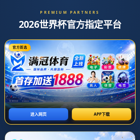
戴格诺特盛赞霍姆格伦：投射精准让防守难以抉择
添加时间：2026-08-07T07:30:04+08:00