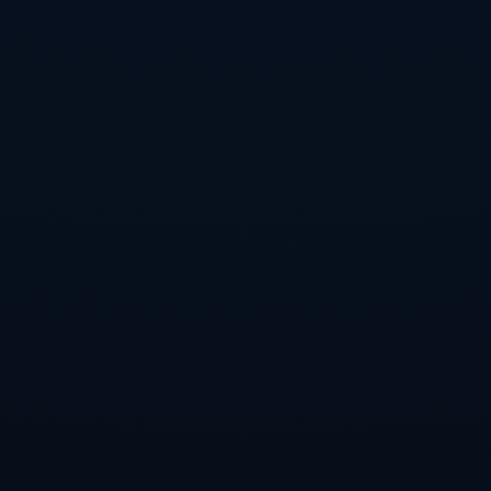
球队阵容与战术成为焦点
随着比赛接近，“阵容深度”与“战术合理性”毫无疑问仍是欧冠
成功的关键因素。以拜仁慕尼黑为例，该队不仅手握多位进
攻型天才球员，其后防线的高度稳定同样为欧冠提供了关键
保障。相比之下，目前正经历主力争夺的曼城，能否凭借
瓜
迪奥拉经典控球战术再次完成卫冕
也是赛季中的重要看点。