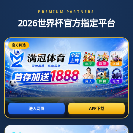
下赛季欧冠16强席位确定：皇萨仁领衔巴黎国米在列
添加时间：2026-08-10T07:30:04+08:00