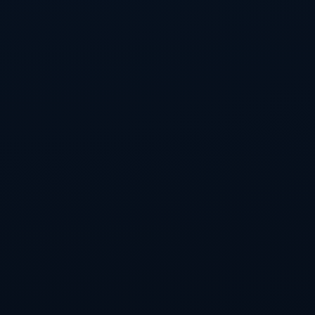
国队持续进步 不断刷新自身临界点 另一方面 更多高
态的提升 而不仅限于一支国家队的短期成绩
误 原本计划作为防守屏障的壶停在了过于靠近中线的
责任问题 而是立即调整后手布阵策略 把重点放在下一
并在第八局抓住对手一次力量控制不当的机会 完成三分
是“不犯错” 而是“犯错后能迅速修正并完成自我救赎”
电视转播和网络平台的多角度呈现 更多观众开始意识到
言 中国男子冰壶队的这次亮眼表现 会成为他们踏进冰
家队层面的一次高光时刻 也是推动整个项目“出圈”的
最具说服力的形象名片
更常见的是循序渐进式的积累 在过去几个赛季中 中国
种多元化的对抗经验 让他们在面对复杂局面时有更多应
冰效率 再配合针对性体能训练 提升在长时间比赛中的