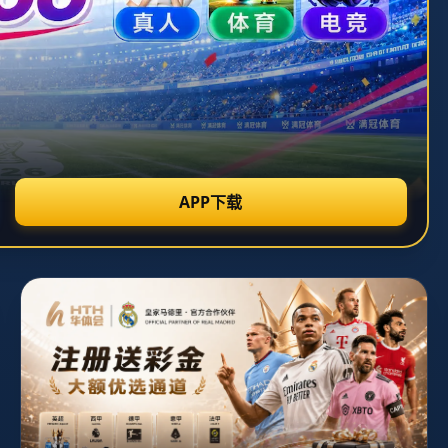
中国男子冰壶队收获六连胜
添加时间：2026-08-08T07:30:06+08:00
精彩注脚 柔和的冰面下涌动着激烈的较量 每一次冰壶滑出手心
金量十足的六连胜 把自己的名字写进了世界冰壶赛场的焦点版面 