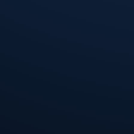
六连胜真正的含义远不止胜负记录 对很多关注冬季项
及国际视野上的全面进步 在冰壶项目中 连胜本身并不
将胜利拱手让出 在这种高不确定性的竞技环境下 连
至出现读秒投壶的时刻 他们展现出的是一种近乎“老