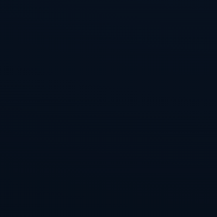
际冰壶圈内部 这种形象的变化往往会带来两个连锁反应
质量的邀请赛和跨国训练机会也会随之增加 为技术与
一个具体案例可以更清晰地呈现这波六连胜的含义 在
位置 反而为对手创造了双得分的机会 这一局结束后
局如何限制对手再度打出大分 结果 接下来的两局里
反超 这一整段“从失误到翻盘”的过程 充分展示了情绪
六连胜对中国冰壶青训和大众认知也将产生连锁效应 冰
这项运动不仅需要精确的力量控制和极高的空间想象力
壶馆的直接动力 在一些冰雪基础条件较好的城市 冰壶
契机 如果说过去是“为比赛找观众” 那么如今则有机
从备战逻辑的角度审视 六连胜更像是有计划的水到渠成
男子冰壶队不断参加海外拉练 与不同风格的队伍对抗
对样本 另一方面 科学训练理念的引入 也在悄悄改变