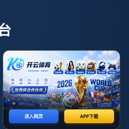
0411-6274936
咨询热线：