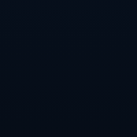
六连胜就不再是偶然闪光 而是系统工程阶段性成果的集中体现