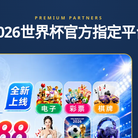
产品中心
新闻资讯
联系jinnianhui官网