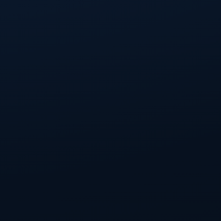
在面对以进攻著称的欧洲强队时 中国男子冰壶队并没有
高风险 这类战术选择的前提是对线路和冰感有极强的
率的简单战术来锁定分差 这种根据对手特点动态调整的
中实时更新策略 提升每一局的胜算
每一位队员的特长会被放大融入整体结构 例如 跳壶手
壶队的关键壶命中率明显提升 很多看似“生死一投”的高
节奏上的配合 更为这些关键一掷创造了更大容错空间
是六连胜能够持续延展的重要因素之一
态不稳”等标签 但在此轮连胜当中 不难观察到一种更
他们选择通过稳健的防守局填平分差 利用对手的一次清
分板 这种用过程感取代结果焦虑的方式 帮助队员把注
关键标志
尔爆冷击败强队 但整体稳定性不足 而随着这一波连胜
是开始成为左右小组格局甚至奖牌归属的实质力量 在国