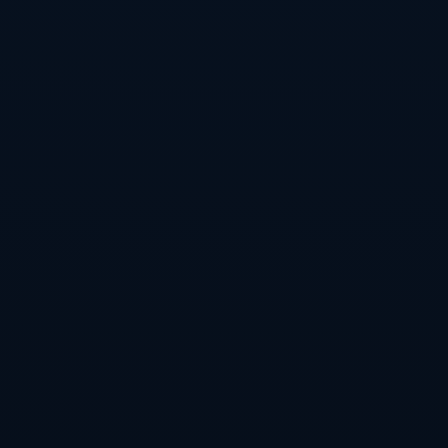
 一方面 高水平队伍对阵中国时会拿出更严密的战术准备 迫使中
理念的双向交流提供平台 从长远看 这将有利于中国冰壶整体生
与一支世界排名靠前的队伍交手时 中国队在中局出现一次显眼失
 场边的镜头捕捉到队员们快速进行交流 并没有过多纠结于失误的
 他们通过精准的挡壶与果断清理 成功将局面锁定在小比分拉锯 
控制 技术储备 战术执行之间的良性循环 也凸显了六连胜的本质不
壶曾长期被误解为“节奏慢”“不够激烈”的小众运动 然而 通过
 还要求队员具备出色的沟通能力与局势判断力 对不少青少年而
体验课程和学校社团活动已经开始增加 这意味着 六连胜不仅是国
会变成“观众主动寻找比赛” 在这个过程中 中国男子冰壶队将成为
 很多球队的出成绩被解读为“状态爆发” 但真正的高水平竞技 
 有的擅长猛烈进攻 有的偏向防守反击 有的则依赖精确布阵 这
他们的日常节奏 如通过数据分析工具统计投壶路径 力度误差和刷