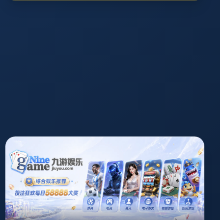
 都仿佛在重写中国冰壶的认知与边界 当外界还停留在
这不仅是一串胜场数字 更是中国冬季项目整体升级和团