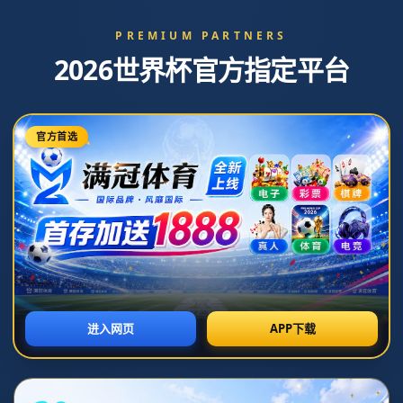
世界杯直播平台画质提升小贴士
添加时间：2026-08-08T07:30:05+08:00