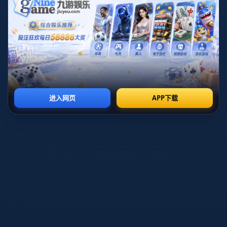
智能电视或电视盒子观赛时,网线直连路由器,可以显著减少卡
顿和降码率的情况。其二,如果只能使用WiFi,尽量靠近路由
器,优先连接5G频段,并 避免多人同时大量下载或看视频。其
三,在观赛前可以用测速工具测一下实际下载速度和延迟,确保
在高峰时段仍有足够的带宽冗余。很多家庭在世界杯期间会
发现,同样是“千兆宽带”,把孩子房间里的大文件下载暂停,客厅
电视的画质立刻肉眼可见地提升。
合理设置清晰度别被“智能自适应”带偏
不少世界杯直播平台默认开启“自适应清晰度”功能,系统会根
据网络状况自动调整画质,看似智能,实际容易让观众长期停留
在偏低的画质档位。建议进入直播间后手动选择最高档位,如
“1080P”“蓝光”“4K”或“原画”等标识。若发现选择后频繁卡顿,
再逐级降一档,找到画质和流畅度的平衡。此外,部分平台会在
移动端和电视端提供不同的清晰度命名,比如手机上叫“超清”,