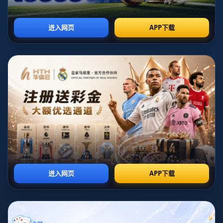
世界杯这种高水平、短周期、淘汰制的赛事，天然具有偶然
性与不确定性，单场结果可能被一个失误、一张红牌甚至一
次意外受伤所改变。但从更宏观的视角看，每届世界杯都会
沉淀出海量数据，包括球队的进攻效率、防守质量、历届成
绩、交锋纪录、球员状态、教练战术风格等，这些信息形成
了可供分析的“历史图谱”。通过对这些历史样本进行系统性梳
理，我们可以识别出一部分具有统计意义的稳定特征，例如