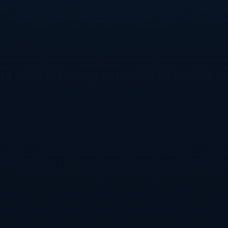
案例解析 利用历史对阵与风格匹配判断胜负
假设有一场世界杯淘汰赛，对阵双方为一支传统强队与一支
防守反击极为犀利的“黑马”。大众舆论通常会偏向强队，但如
果从历史数据切入，分析近几届大赛中该强队面对防守反击
型对手的表现，可能会发现一个趋势：在控球率大幅占优的
情况下，反而输球或打平的比例偏高。而与此这支黑马在预
选赛与小组赛中，面对控球型对手时的反击效率极高，其在
少量射门中转化进球的能力远高于平均水平。将这两组信息
叠加，就会得出一个与大众印象不太一致的判断——这场比
赛中，强队虽仍占据优势，但黑马爆冷的概率被显著高估，
尤其在常规时间的平局概率上升。如果下注者只看名气和排
名，很可能选择强队让一球；而基于历史数据与风格匹配的
分析，则更有可能选择更为保守的“强队不败”或小球盘，从而
在长期下注中优化风险收益比。这类案例说明，历史数据的