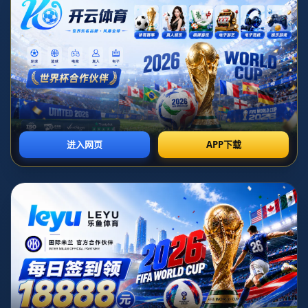
利用历史数据挖掘世界杯下注胜负的隐藏规律
每逢世界杯，除了球迷的激情与泪水，另一条暗线就是围绕
比赛结果的下注与博弈。很多人凭直觉、情感甚至“玄学”来判
断胜负，结果往往事与愿违。相比之下，越来越多参与者开
始尝试借助历史数据与模型，试图在这场全球赛事与资金流
动的巨大洪流中找到更理性、更有依据的判断方式。本文围
绕“利用历史数据预测世界杯下注的胜负结果”这一主题，重点
探讨如何借由统计信息与数据分析，构建相对可靠的预测框
架，理解其中的机会与局限，而不是一味沉迷于所谓的“稳赚
方案”。
历史数据为何对世界杯胜负预测如此重要