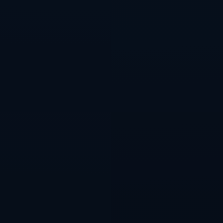
选择冷门方向或避开下注，都是更理性的策略。
误区提示 历史数据并不是稳赚不赔的保证