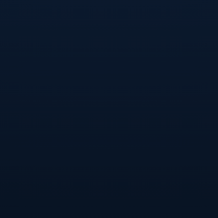
从直觉到模型 预测世界杯结果的思维转变
很多人在世界杯下注时常用的判断是“这队名气大”“上届夺冠”
“我喜欢这位球星”，这种高度主观化的选择方式，本质上是用
感情代替概率思维。而利用历史数据进行预测的过程，就是
把直觉逐步转换为可量化的概率估计。例如，可以以球队最
近二十场正式比赛的胜率作为基础，再按照对手实力做分层
统计；也可以参考预期进球值 xG 指标，衡量球队创造机会与
防守质量的真实水平，而不只看比分表面。进一步的做法，
是将这些指标引入简单的统计或机器学习模型，如逻辑回
归、随机森林甚至更复杂的神经网络，用历史世界杯与大赛
数据进行训练，从而得到一个能够对未来比赛给出胜平负概
率的“预测器”。虽然普通下注者未必具备构建复杂模型的技术
条件，但理解这一思路，有助于在选择盘口时更理性地看待
各种“热门选项”，减少冲动下注行为。