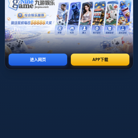
在世界杯下注过程中，玩家通常需要进行注册、实名认证、
绑定银行卡或第三方支付工具，这意味着大量敏感信息会被
平台掌握。一旦信息泄露，不仅有资金风险，还可能被用于