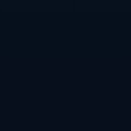
五 识别钓鱼网站和假冒App是防护重点
世界杯期间，相关搜索量和话题热度飙升，不法分子也会借
机制作大量 仿冒官网、假App和钓鱼链接。常见手法包括：
域名与知名平台相似但有细微差别，下载包包含木马程序，
链接来源于不明短信、邮件、社交群分享等。玩家在访问平
台时，应养成几个习惯 尽量通过 官方渠道或可靠应用市场 搜
索下载，不使用来源不明的安装包 注意网址是否以 https 开
头、浏览器是否提示安全证书 避免在公共WiFi下登录和支
付，以免数据被窃取。若发现页面频繁弹出不明授权请求、
自动跳转到其他广告站点，要立刻退出停用，并清理设备。
六 案例分析 轻信返利导致血本无归
可以以一个常见的世界杯下注案例来说明安全问题的重要
性。某玩家在社交平台看到“世界杯精准推荐群”，群内管理员