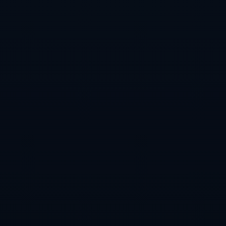
七 控制投注额度与心理预期也是安全的一部分
谈安全往往会忽略一点 在世界杯下注过程中，资金安全不仅
是防骗防盗，也是防止自己失控。一些玩家在连续小赢后，
会产生强烈的“加注冲动”，不断提高单注金额，甚至动用生活
必需资金或借贷投入，而黑心平台恰恰会利用这种心理，通
过“再补一单就回本”“今晚最后一场逆转”的话术诱导加码。更
极端的情况是，即便平台本身没有违规，玩家的 过度沉迷与
超出承受能力的下注 也会给个人和家庭带来巨大压力。从风
险管理的角度，不妨事先给自己设定明确的额度 例如给整个