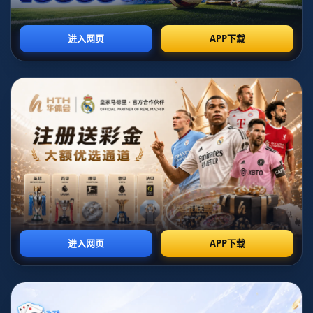
的注册记录。玩家在注册前，应学会通过官方网站底部信息
或第三方权威网站核实牌照真伪，避免仅凭界面好看、广告
密集就贸然充值。一些黑灰产平台往往会伪造监管标识，或
者只给出模糊简称与假地址，一旦资金进入就极难追回。从
安全角度看，不清楚资质的世界杯下注平台，最好直接敬而
远之。
二 账户与隐私保护不能只靠运气