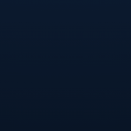
程压力和调整空间，很容易让人陷入连续亏损。实战中更重
要的不是抓住多少次冷门，而是避免在错误的冷门上押上过
多筹码。
资金管理是长期存活的关键武器
无论世界杯外围平台做得多好，不懂资金管理的玩家注定走
不远。新手最常见的问题就是“重仓一两场”，一旦结果不如预
期，整个心理和节奏都会被打乱。更健康的方式是：
第一，将总资金拆分为若干小份，单场投入控制在总资金的5
左右，高把握的场次可以适当提高到8 10，但避免“孤注一
掷”；第二，提前预设连输容忍度，例如连输三场就强制停手
复盘，而不是加倍追损；第三，将不同玩法搭配使用，例如
部分资金放在胜平负 让球盘，另一部分放在大小球或角球数
等相对波动较小的玩法上，以分散单一赛果的风险。
很多有经验的玩家都会建立自己的投注记录表，标记每一场