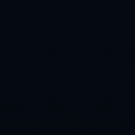
返回列表
联系jinnianhui官网