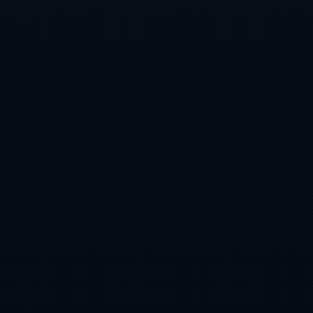
许多新玩家在世界杯外围平台跌入的陷阱，并不是技术层面
看错了多少场，而是输得急、赢得燥。连续赢几场之后容易
产生“我已经看透盘口”的错觉，不自觉提高投注金额；连续输
则容易情绪失控，用加倍或一场翻本的方式对抗亏损。为了
避免这种循环，建议在开赛前就制定简单但明确的心理规
则：
例如，设定当日盈利达到资金的20 即自动收手，无论后面还
有多少“看好的比赛”；亏损达到10 15 则进入冷静期，不再即
时加注，而是推迟到第二天再做选择。把这些规则写下来并
严格执行，能在很大程度上减少情绪交易。记住，世界杯只
有一个月，资金和心态要撑满整个周期，而不是用前几天的
情绪耗尽。