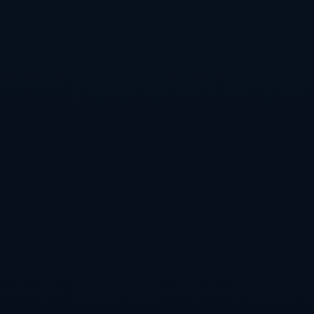
手、赛程密度和体能消耗等。
比如一支欧洲强队在小组赛第三轮已经提前出线，平台仍给
出较低主胜水位，但如果进一步查到主教练公开表示会进行
大幅轮换，甚至重点球员集体休息，那么这场比赛的真实战
斗力与盘口初看完全不同，在这种情况下，受让一方或大小
球的方向可能更有价值。与其被社交媒体的主观观点牵着
走，不如基于公开数据和可靠消息做判断。
适度结合实战案例建立自己的判断框架
以某届世界杯小组赛的一场焦点战为例：南美强队对阵欧洲
老牌强队，初始盘口开出南美队让0 25球，水位略高。赛前
媒体普遍看好南美队，理由是球星更闪耀，预选赛发挥出
色，但细看数据就会发现，对手在对阵技术型球队时防守收
缩做得极好，定位球效率很高，而且南美队在长途奔波后的
体能存在隐患。临近开赛盘口悄然调整为平手盘，南美队水