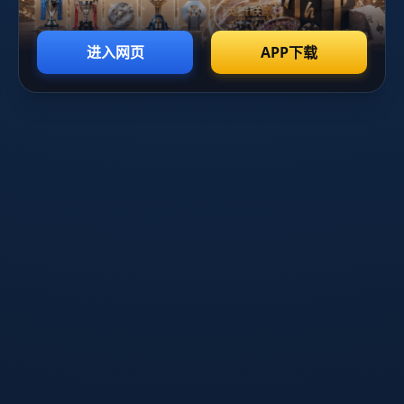
局还是客胜，适合刚接触世界杯买球平台的普通球迷。有人更偏
大小球玩法
则将关注点放在总进球数，更适合那些熟悉球队进攻风
是每一次进攻每一次防守都可能与自己的选择息息相关。
目，关键是根据自己的足球理解程度和数据分析能力来筛选。对
赛果、伤病情况等“显性信息”完成判断。比如一支攻击火力旺盛