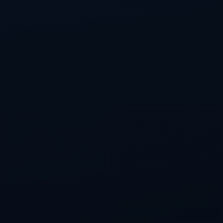
胜，但有玩家通过深入分析，选择了更加细致的玩法
不败 大球25进球数
的双重策略。比赛结果是欧洲队2
样玩法实现了更高的回报。这个案例说明，在世界杯买
行动态判断。比如一场比赛中，上半场双方节奏紧凑、
能下降、攻势放缓，就可能选择小球，反之则考虑大球
”。