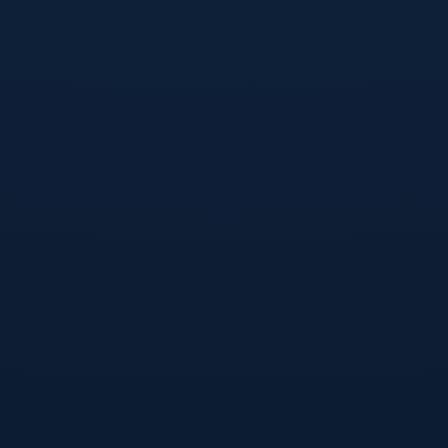
分析用户评价时，一个简单而实用的思路，是从几个关键维
度入手:平台安全性、资金出入速度、赔率与玩法体验、客服
和技术支持、以及综合口碑。很多看似零散的评论，归纳到
这几个维度之下，就会变得清晰而有参考价值。用户在评价
时可能不会用很专业的术语，但他们对“账号是否被风控”“提
现被拒是否有合理解释”“下注是否经常卡顿”这些细节的描
述，往往比官方说明更能反映平台的真实状况。
安全性评价往往隐藏在细节中