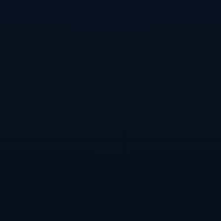
赔率与玩法体验的真实反馈尤为关键
世界杯下注平台吸引用户的不仅是赛事本身，还有多样化的
玩法体验。在用户评价里，更常见的是对赔率公平性和玩法
规则透明度的讨论。一些玩家会分享自己对比不同平台后得
出的结论，例如“主流盘口差距不大，但某平台在冷门盘口上
明显压低赔率”，或者“串关看起来回报高，却隐藏了很多限制
条件”。这些真实体验往往比单纯的广告更具参考价值。更深