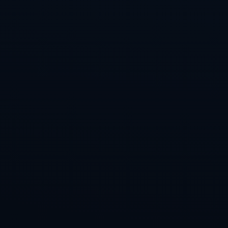
场高原、湿热气候、长距离飞行等要素，也格外考验
形成独特的主场压力。在这些赛区 黑马之所以能够成
改写。
黑马成功突围的共性因素 战术 结构 心理和时间
回顾世界杯外围赛历史上的黑马案例，不难发现几大
击、定位球战术或身体对抗优势。其二是赛制结构被
是心理建设到位，黑马球队往往能在早期取得一些小
麦隆、克罗地亚到冰岛，几乎没有哪支黑马是真的“
媒体关注与数据分析 黑马不再只能依靠“感觉”前行
与早期相比，现代足球对于世界杯外围赛的关注与分
抢区域、边路防守弱点，到自身在不同时间段的丢球概
业化、精细化运营的成果。媒体和社交平台的传播，
大镜之下继续完成任务。