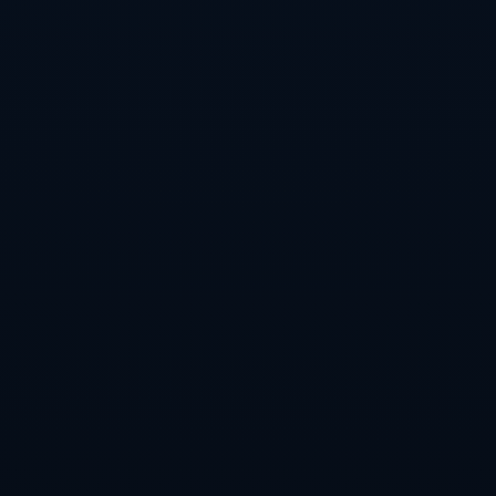
赛区更容易出现黑马突围的情形。一方面，这些赛区的整体实力差
，某些进步明显的球队通过长期引入归化球员、更新教练团队和加