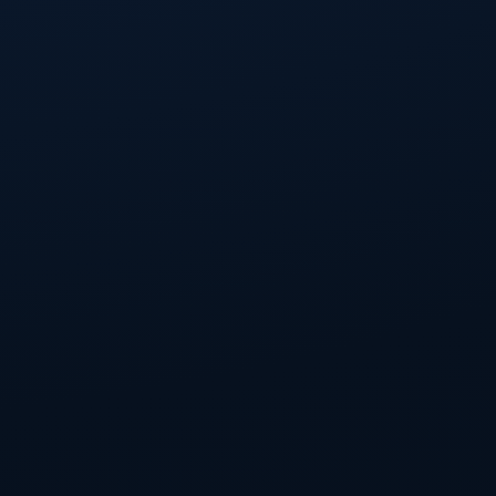
克罗地亚国家队缺乏长期体系和国际声望，却在欧洲区
采取的是稳定防守加高效反击的现实策略，在小组赛中