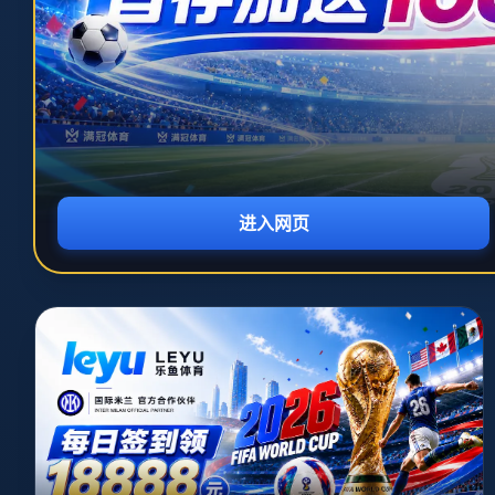
世界
世界杯外围赛历史中的黑马逆袭指南
当人们谈起世界杯，脑海里常浮现的是决赛圈的巅峰
强队折戟沉沙，也有一批原本名不见经传的球队完成
赛历史上一些典型的黑马案例，透过他们的经历，探
从“鱼腩”到搅局者 外围赛是黑马诞生的温床
与短时间、高关注度的正赛不同，外围赛周期长、比