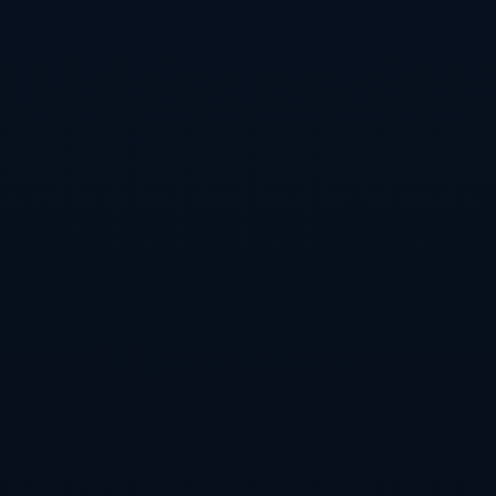
榜上不断压迫对手。克罗地亚的成功说明 黑马突围的本质是找到
性的逆袭样本。这个人口不足40万的小国，曾长期被视作欧洲区
主场在寒风中进行的比赛让来访球队倍感不适，而冰岛球员在身
身上抢分，甚至在客场也能保持顽强防守。冰岛的突围告诉外界 