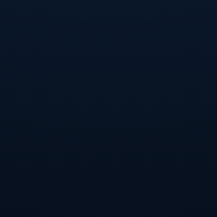
耀眼表现，但他们真正的“起跑线”在世界杯外围赛。独立初期，
。面对一些在世界排名和履历上更具传统的欧洲老牌强队，他们