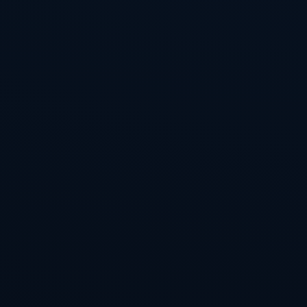
抓住每一次主场机会，形成“地狱主场”氛围，在积分
持执行 而非指望短暂的激情或偶然的爆冷。
案例三 冰岛的传奇证明人口不是借口
在世界杯外围赛黑马故事中，冰岛堪称新世纪最具代表
赛体系建设，冰岛在世界杯外围赛中逐步显露锋芒。
致。在通往世界杯的关键外围赛阶段，他们频繁在强队
错和接近成功的过程中 水到渠成。
亚洲与中北美赛区的黑马崛起 结构性机会与心理突破