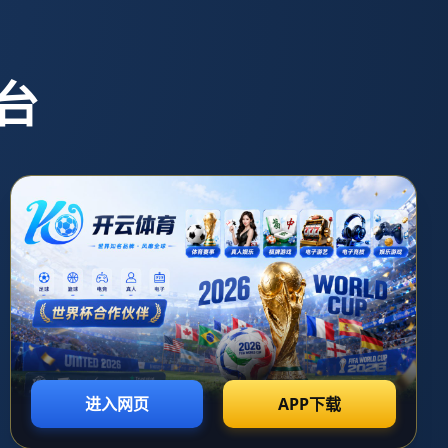
0411-6274936
咨询热线：