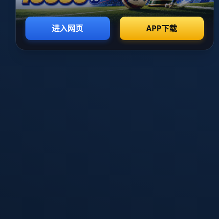
方式积累经验与信心。尤其是在主客场双循环的赛制
握住有限的关键节点，便有机会在积分榜上完成超预
数。
经典黑马案例一 喀麦隆突围改写非洲足球地位
在世界杯外围赛历史上，非洲区向来是黑马故事的富矿
之前，非洲球队在世界杯整体存在感有限。然而通过多
接连在高温、恶劣场地、漫长旅途中顶住压力，最终
中的心理认知——曾经的“配角”，完全可以凭外围赛