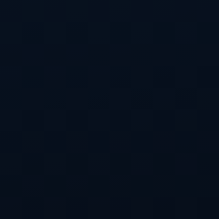
适合自身资源的战术路径 并在外围赛这种长期战中坚
的“送分童子”。然而通过十余年持续的青训投入和联
体对抗与定位球战术上的优势，被他们发挥得淋漓尽
所谓黑马并非“一夜成名” 而是在多届外围赛不断试