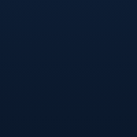
在选择世界杯外围下注平台时，很多人只看广告和界面设
计，这是远远不够的。更重要的是查一查这个平台在各类社
区、贴吧、论坛中的评价，特别是关于“拒绝出款”“随意封号”
“强制流水”的投诉内容。需要注意的是，某些平台会雇佣水军
刷好评，因此要尽量从多个渠道交叉验证。比如留意这些评
价是否具体，包括下注时间、玩法类型、遇到的问题和处理