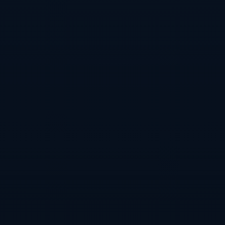
条款细则是否清晰是避免后期纠纷的关键