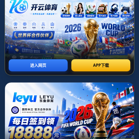
怎么选择靠谱的世界杯外围下注平台全方位避坑指南
每逢世界杯，外围下注平台就像雨后春笋一样冒出来，有的
打着“高赔率”“秒到账”的旗号疯狂拉人，有的却暗藏套路，动
不动就限额、拒绝出款。对于想要体验世界杯下注乐趣的玩
家来说，真正的难题往往不是怎么看球，而是怎么挑平台。
如果选错了平台，不仅赢钱变成奢望，连本金都可能打水
漂。在下注之前先学会识别平台是否靠谱，反而是更重要的
一步。
平台资质与监管背景是第一道安全门
判断一个世界杯外围下注平台是否可靠，首要看的就是它有
没有受到正规机构的监管。靠谱的平台都会在首页或底部醒
目位置标注自己的博彩牌照信息，例如某些主流离岸牌照、
地区博彩委员会认证等。虽然这些牌照的权威程度各有不