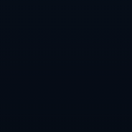
种不对等条款，就意味着你的资金安全和权益极易被平台单
方面控制。
案例分析从“高返利陷阱”看平台真假
有玩家小李曾在世界杯期间通过朋友介绍接触到一个号称“行
业最高赔率”的外围下注平台。刚开始对方给出了非常诱人的
条件 首次充值返利50 连续输三单返本金 赢了秒到 。小李在
短时间内几次下注都顺利结算，于是放松了警惕，充值金额
越来越大。直到某一次，他在一场冷门比赛中押中了高赔率
结果，盈利远超之前任何一单，这时问题出现了平台开始以
“涉嫌套利”为由冻结账号，要求提供大量个人信息，并且在审
核期间一律不能提现。经过几天周旋，对方又以“系统监测到
异常投注”为由直接清空部分盈利，最终只允许提现本金的一
小部分。这个案例说明，初期“顺利提款”的体验未必代表平台
就完全靠谱，真正的考验往往是在你大额盈利之后。