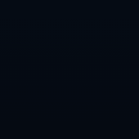
分，而失去对场面细节的把握。更稳健的方式是精选一到两
场真正有研究基础的比赛，集中精力去观察盘面变化、球员
状态和战术调整。哪怕是分散风险，也应建立在你对每一场
比赛都有清晰判断的前提之上，而不是凭感觉到处下注。专
注带来的信息优势，往往比简单的数量扩张更能提升胜率。
从规则到策略 真正做到轻松赢在起点
综上来看，世界杯滚球让球玩法并不是简单的即时押注，而
是集合了盘口理解、数据分析、节奏把控和资金管理的一套
综合策略。只有在理解让球规则的基础上，学会解读实时盘
口背后的含义，并把注意力放在“发现错误定价”和“利用时间
差”上，才能减少盲目性。在这个过程中，你越能把自己当成
理性的“盘口分析者”，而不是追星或追比分的观众，就越能在
滚球世界中找到属于自己的优势，真正抓住那一点点起点上