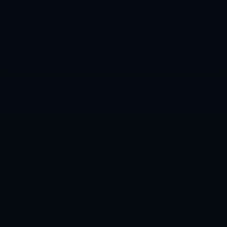
的先机。
返回列表
联系jinnianhui官网
感谢您来到某某制造有限公司，若您有合作意向，请您使用 以下方式