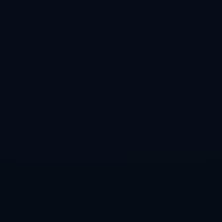
体计划。例如一场巴西比赛，如果你赛前或上半场已经在让
球盘上投入了足够资金，下半场形势变化不利，就算看到盘
口诱人，也要严格遵守自己的资金管理规则。滚球的灵活，
既是优势也是陷阱，只有将情绪隔离在决策之外，才能真正
利用规则而不是被规则牵着走。