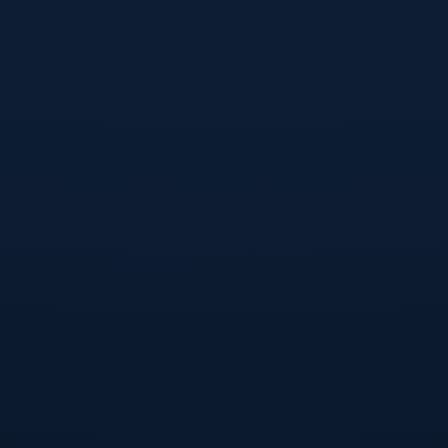
常见滚球让球盘型解析
为了轻松赢在起点，必须先搞清楚几种最常见的让球形式。
让平半盘（0到0 5）是世界杯滚球中出现频率极高的一种，
例如巴西让克罗地亚0 5，代表巴西至少要赢一球，投注巴西
才算全赢；若打平，投注巴西输一半本金。一球盘则更直
观，如果德国让日本1球，德国只赢一球属于走盘，既不赢也
不输；赢两球以上，支持德国的玩家全赢。对于滚球玩法来
说，盘口往往会随着比分走动，从初始一球慢慢变成半球、
平手甚至变成受让方，盘口的动态变化就是信息的核心。懂
得判断这些变化是否合理，是区别新手与老手的关键。
如何结合比赛节奏解读让球盘口
世界杯赛事强度大、节奏快，滚球让球的优势在于能够实时