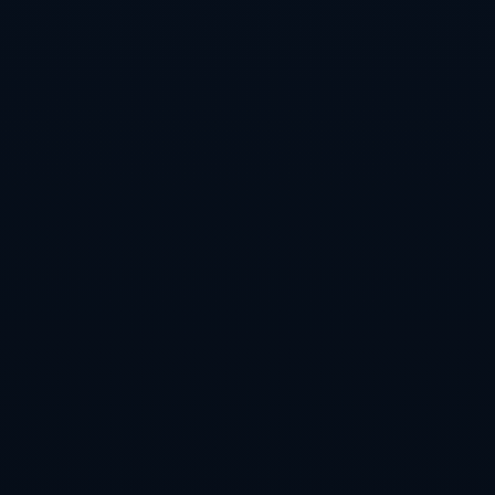
情。比分只是结果，而盘口和赔率变动，往往在结果之前已
经给出信号。成熟玩家会综合考虑以下因素 例如射门次数、
射正次数、角球数、控球率、关键传球、场面压迫度，再叠
加肉眼看到的进攻节奏和球员状态。如果你观察到一个现象
——数据上A队占优，但盘口反而逐步降低对A队的支持力
度，甚至让球盘从让1球降到平手盘，就要警惕是否有伤病、
战术保守或者体能问题。当数据和赔率出现明显背离时，通
常意味着风险加大，不适合激进下重注。
避免情绪化下注和追单误区
世界杯氛围热烈，很容易被情绪带着走，看到喜欢的球队落
后，就忍不住一再加码，希望通过滚球让球“翻本”。这种做法
往往让人远离“轻松赢在起点”的初衷。理性策略是提前设定好
单场预算和止损线，不因为一球、一场比赛的意外而打乱整