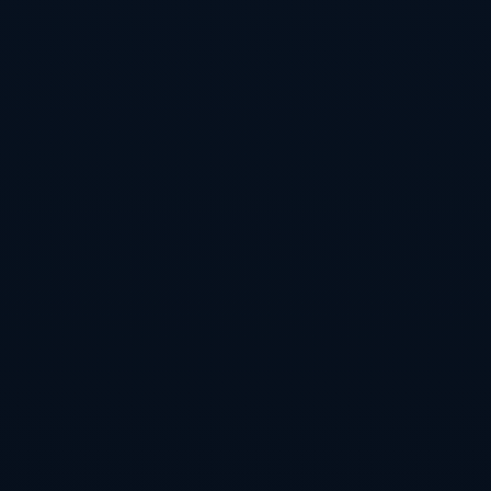
案例分析 从名义强队到真实盘面
以某届世界杯小组赛一场“西班牙VS弱旅”的虚构案例为例：
赛前西班牙让2球，说明市场普遍看好大胜。比赛前20分钟，
西班牙控球率达到70%，但威胁进攻不多，更多是倒脚与试
探；反观弱旅几次反击都有射正。此时滚球盘口可能依旧停
留在1 75到2球之间，如果你只是被赛前印象左右，很容易继
续追捧西班牙让深盘。但从理性角度看，场面优势并没有转
化为实质威胁，且弱旅反击颇有威力，这时更合理的做法是
观察盘口是否有人为“托高”的迹象。如果随后的10分钟里，西
班牙依然迟迟未能形成高质量射门，而盘口仍不愿明显下
调，那就意味着庄家有可能在利用强队光环吸引筹码，此时
谨慎甚至选择受让一方，反而更有价值。这样的案例说明，
滚球让球玩法真正考验的是你对“名气”和“现实”的区分能力。