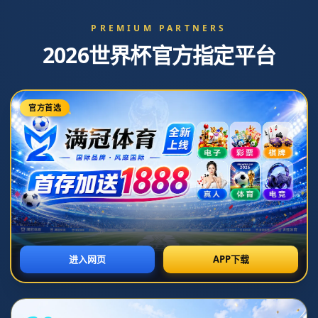
世界杯滚球让球玩法详解，轻松赢在起点
添加时间：2026-08-08T07:30:05+08:00