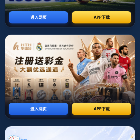
多新手认为“低赔率就是稳赢”，从而忽略了
隐含概率
的概念。
比如一场比赛中，热门队胜赔极低，看上去稳赚，但这个赔
率其实包含了大众押注的“溢价”，从长期来看并不一定划算。
想提高中奖几率，不只是看谁更强，而是要学会判断
赔率是
否合理，是否有被高估或低估的结果
，这才是长期玩家会关
注的关键。
用数据而不是情绪做决策
许多球迷在世界杯竞猜APP里失败的根源，是被情绪牵着
走。自己喜欢的球队一上场就盲目抬高预期，或是被几场连
红冲昏头脑，放大投注额，结果一场爆冷全部吐回。更理性
的方式，是从数据出发建立自己的判断体系。你可以关注的
核心指标包括
球队近期状态 过去5到10场的胜平负以及进失球