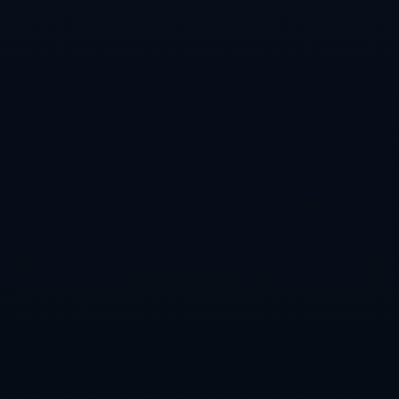
避免常见误区提升长期胜率
想在世界杯竞猜APP中稳步提升中奖几率，需要特别警惕几
类常见误区。第一，迷信连红或连黑的“运气”。一些人连赢几
场后认为自己“手感火热”，开始随意大额下注，忽略每一场比
赛都独立存在的事实。第二，低估冷门概率。世界杯赛制特
殊，小组赛战术保守、轮换频繁，冷门频发是常态，对弱队
的战斗力不能完全套用联赛思维。第三，信息来源单一。只
看标题党新闻或社交平台观点，忽略正式伤停报告和盘口变
化，很容易被制造出的“舆论热点”带偏。通过刻意规避这些陷
阱，你的决策质量会自然提升。