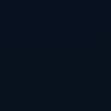
案例分析理性策略的价值
以某届世界杯小组赛为例，一支传统强队首战被逼平，第二
场出场前舆论普遍看衰，许多用户在世界杯竞猜APP里跟随