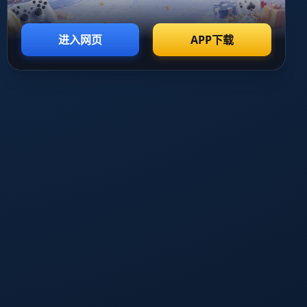
险。很多玩家会依赖直觉、所谓“经验”或者热度舆论
谁能更好地利用数据，谁就更有可能在复杂的竞彩环境