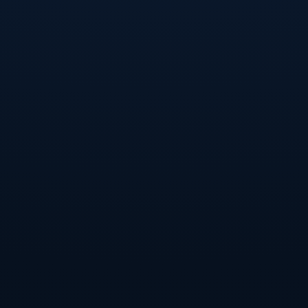
世界杯相关数据大致可以分为四类 比赛数据 球队与球员数据 
是建立任何模型的底层素材；球队与球员数据则覆盖战术风格、
断和调整逻辑，如初盘、即时盘、成交量变化；舆情与心理数据
投注分析，必须进行清洗与标准化，例如剔除友谊赛等低对抗比