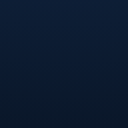
确一个核心前提 赔率是概率而不是结果。博彩公司会根据历史对
数据建模的过程。投注者如果仍停留在“强队一定赢”“热门就有
准确的结果，而是识别真实概率与赔率隐含概率之间的差距，从