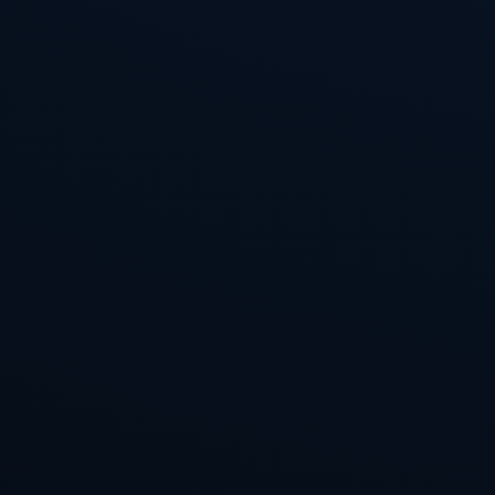
以皇马的贝林厄姆为例，这位20岁的英格兰中场在
中，贝林厄姆的进球直接改变了比赛走势，成为皇马
这些年轻球员的出色表现，不仅为国家德比增添了更多
战术与激情的碰撞：国家德比的永恒主题
无论是巴萨的控球哲学，还是皇马的反击速度，国家
应变能力。两队在战术上的对立，恰好是这场比赛的
此外，年轻球员的加入让比赛的激情进一步提升。他
比注定是一场视觉与情感的双重盛宴。