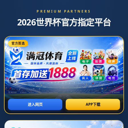
东契奇本场三分球挂零，上次无三分进账已隔两年
添加时间：2026-08-08T07:30:06+08:00