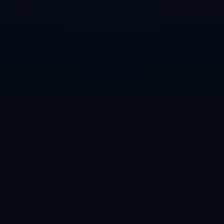
联系jinnianhui官网
感谢您来到某某制造有限公司，若您有合作意向，请您使用 以下方式
联系jinnianhui官网我们将尽快给你回复，并为您提供最真诚的设计服
务，谢谢！
0411-6274936
admin@huanchanggame.com
甘肃省临夏回族自治州东乡族自治县汪集乡