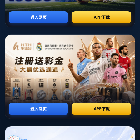
与“娱乐”的核心理念。简单来说，它不仅保留了随机英雄的设
定，还可能引入更多创新机制，比如动态地图变化、特殊任
务目标，甚至是跨模式联动玩法。这种设计让每局游戏都充
满了未知与惊喜，真正做到“没有规则，只有狂欢”。
为何大乱斗联盟如此吸引人
首先，
快节奏
是其最大的亮点。相比于召唤师峡谷的策略性
对战，大乱斗模式更注重即时操作与团队配合，而“大乱斗联
盟”将这一特点发挥到极致。开发者透露，未来的更新可能会
缩短复活时间、增加资源获取速度，让玩家能更频繁地投入
战斗，体验
酣畅淋漓
的对决快感。
其次，随机性带来的新鲜感也令人期待。无论是随机英雄还
是可能出现的随机事件，都让每一局游戏都像是一场冒险。
你可能上一秒还是个脆皮法师，下一秒就变成了坦克前排，
这种不确定性正是
英雄联盟大乱斗
的独特魅力所在。