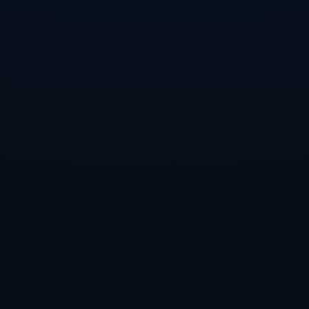
断优化机制，降低玩家的学习成本，让新手和老玩家都能快
速融入这场混战盛宴。同时，未来可能还会有更多与社区互
动的内容，比如玩家投票决定某些特殊规则，或者举办以大
乱斗为核心的趣味赛事。这些想法都表明，
娱乐至上
是开发
者对这一模式的核心追求。
结语前瞻：未来可期的大乱斗体验
虽然目前“
大乱斗联盟
”的具体细节尚未完全公布，但从开发者
报告中透露的信息来看，它无疑会成为《英雄联盟》中最具
创意和趣味性的模式之一。无论你是追求操作的硬核玩家，
还是只想放松心情的休闲玩家，这场混战都值得期待。让我
们拭目以待，看看这场“联盟”究竟能带来怎样的惊喜！