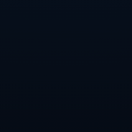
返回列表
以下方式联系
设计服务，谢谢！