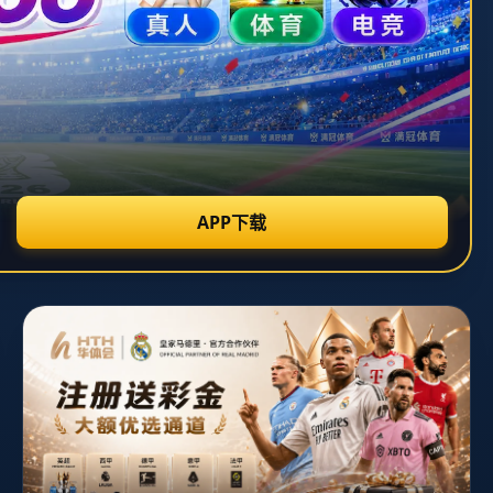
，近4轮联赛仅获1平3负，对
添加时间：2026-08-08T07:30:05+08:00
（热刺）近期的表现却让球迷们倍感失望。近4轮联赛，热刺仅取
排名下滑，也让主教练和球员们承受了巨大压力。那么，热刺究