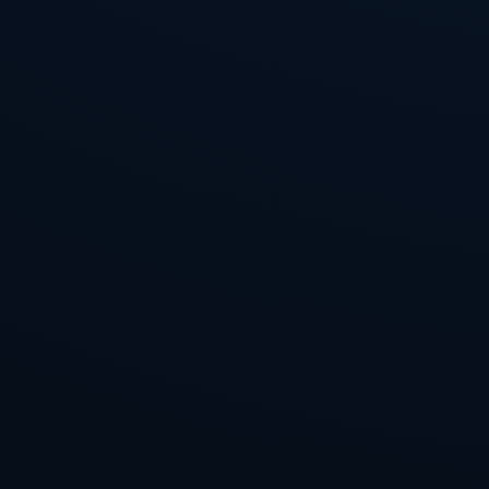
问题。
五、案例分析：对樱桃一战暴露的问题
回顾热刺近4轮联赛中唯一拿分的比赛——对阵伯恩
突破，若非门将的几次关键扑救，球队可能早已落后
攻防两端的不平衡，以及面对弱旅时的无力感。
六、未来展望：热刺如何走出低谷
尽管热刺近期的战绩不佳，但球队并非没有翻盘的希
题，在战术和心态上做出调整。
只有找回比赛的节奏