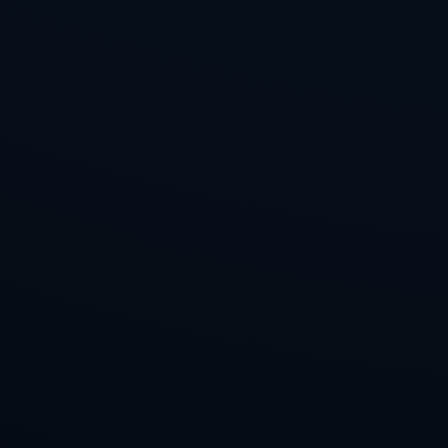
联系jinnianhui官网
感谢您来到某某制造有限公司，若您有合作意向，请您使用 
jinnianhui官网我们将尽快给你回复，并为您提供最真诚的
0411-6274936