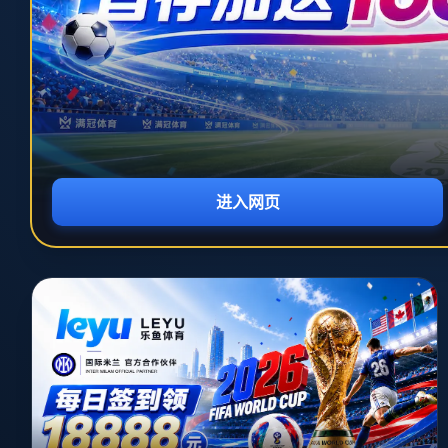
热刺陷入低谷
再遇低谷：热刺近4轮联赛1平3负仅对樱桃拿1分
引言：热刺为何深陷泥潭
作为英超联赛中备受瞩目的球队之一，托特纳姆热刺
斯（樱桃）时艰难拿到。这样的低谷状态不仅让球队
状，探讨背后的原因。
一、进攻乏力：热刺的进球难题