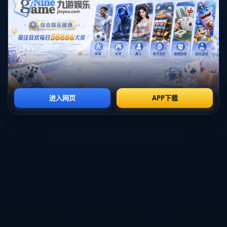
具体的行动计划
1. 纪念活动策划：
新管理层正在策划一系列纪念活动以表达
对于加内特影响的重视。这些活动不仅包括在赛季期间的特
别庆祝，还涉及到可能的球衣退役仪式。
2. 公众态度调整：
通过积极在社交媒体和球队频道中宣传加
内特对球队的重要性，增强粉丝对其贡献的认同。
3. 加强对话：
与加内特重新展开积极对话，探讨任何未解决