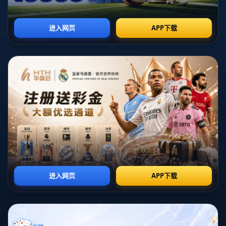
尤其是关于球队在退休仪式上是否应该退役加内特的球衣，
这个问题成了一根引发冲突的导火索。
当前形势下的策略调整
随着球队的易主和新管理层的到来，森林狼正在着手修复这
段关系。通过
重新审视与加内特的过去
，球队试图恢复原有
的情感纽带，并将其作为未来发展的一部分。新的管理层认
识到，恢复与加内特的关系不仅是修复球队历史上的裂痕，
更是为新一代球员在球队历史中树立一个积极榜样。