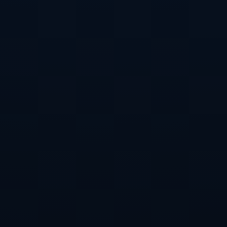
的问题，同时确保他对森林狼未来发展的支持。
成功的案例分析
在NBA历史上，有过类似的成功修复关系的案例。例如，洛
杉矶湖人与沙奎尔·奥尼尔的关系曾在奥尼尔离开后变得紧
张。然而，通过一系列的对话和双向努力，湖人不仅成功修
复了关系，还将奥尼尔引入湖人名人堂，这为两方都带来了
积极的影响。这一案例为森林狼修复与加内特的关系提供了
宝贵的借鉴。
总结
修复与凯文·加内特的关系不仅是明尼苏达森林狼在新管理时
代的战略重点，也是提升球队形象和历史价值的重要举措。
在体育商业化含量日益增高的时代，情感修复和历史传承成
为了品牌发展的核心元素。通过
尊重、沟通与纪念活动
，森