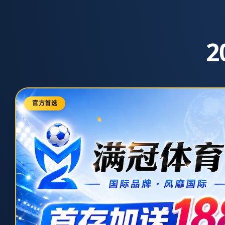
网站首页
关于我们