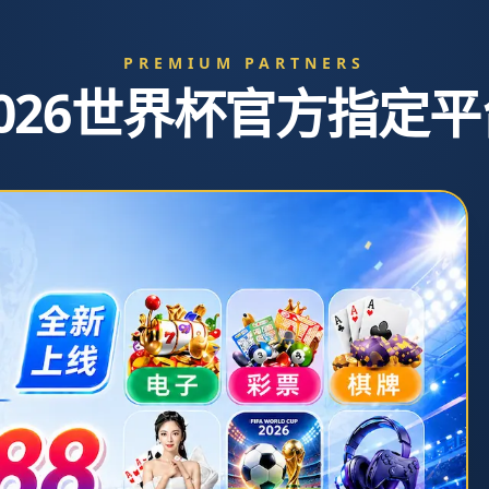
产品中心
新闻资讯
联系jinnianhui官网